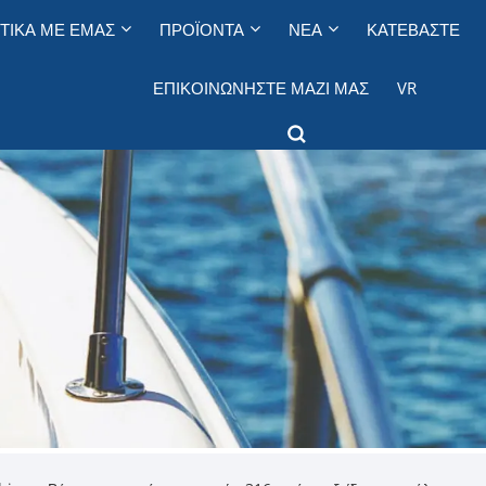
ΤΙΚΆ ΜΕ ΕΜΆΣ
ΠΡΟΪΌΝΤΑ
ΝΈΑ
ΚΑΤΕΒΆΣΤΕ
ΕΠΙΚΟΙΝΩΝΉΣΤΕ ΜΑΖΊ ΜΑΣ
VR