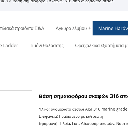
hion
> Βάση σημαιοφόρου σκαφών 316 από ανοξείδωτο ατσάλι
ιλιακά προϊόντα Ε&Α
Αγκυρα λέμβου
Marine Hard
e Ladder
Τιμόνι θαλάσσης
Ορειχάλκινα εξαρτήματα 
Βάση σημαιοφόρου σκαφών 316 από
Υλικό: ανοξείδωτο ατσάλι AISI 316 marine grade
Επιφάνεια: Γυαλισμένο με καθρέφτη
Εφαρμογή: Πλοία, Γιοτ, Αξεσουάρ σκαφών, Ναυτικ