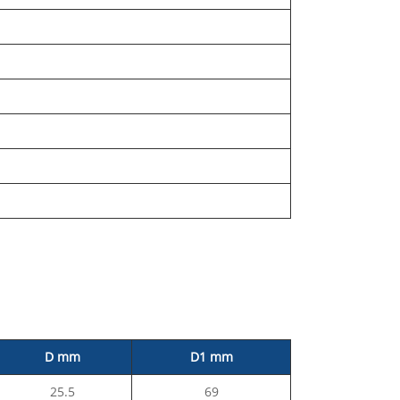
D mm
D1 mm
25.5
69