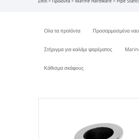
Σπίτι
>
Προϊόντα
>
Marine Hardware
>
Pipe Stanc
Ολα τα προϊόντα
Προσαρμοσμένα ναυτ
Στήριγμα για καλάμι ψαρέματος
Marin
Κάθισμα σκάφους