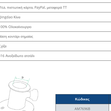
Visa, πιστωτική κάρτα, PayPal, μεταφορά TT
Qingdao Κίνα
100% Ολοκαίνουργιο
Βάση κοντάρι σημαίας
Σχίζα
316 Ανοξείδωτο ατσάλι
Κώδικας
AM7696B