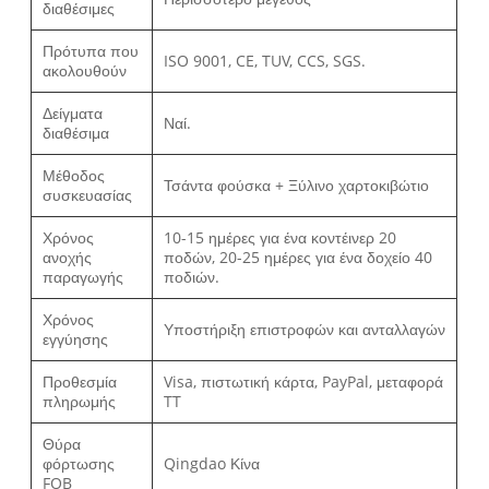
διαθέσιμες
Πρότυπα που
ISO 9001, CE, TUV, CCS, SGS.
ακολουθούν
Δείγματα
Ναί.
διαθέσιμα
Μέθοδος
Τσάντα φούσκα + Ξύλινο χαρτοκιβώτιο
συσκευασίας
Χρόνος
10-15 ημέρες για ένα κοντέινερ 20
ανοχής
ποδών, 20-25 ημέρες για ένα δοχείο 40
παραγωγής
ποδιών.
Χρόνος
Υποστήριξη επιστροφών και ανταλλαγών
εγγύησης
Προθεσμία
Visa, πιστωτική κάρτα, PayPal, μεταφορά
πληρωμής
TT
Θύρα
φόρτωσης
Qingdao Κίνα
FOB