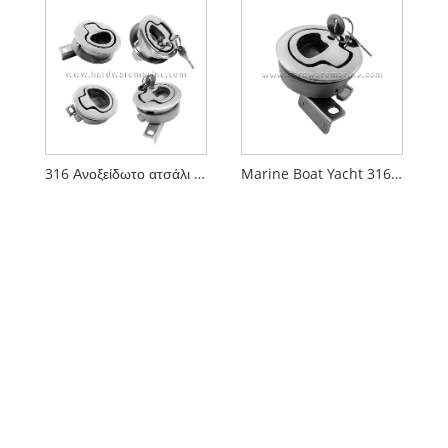
316 Ανοξείδωτο ατσάλι με σύρτη σύρτη με κλειδί σε στυλ Marine Slam
Marine Boat Yacht 316 Stainless Steel Turning Lock Handle Lift with Key