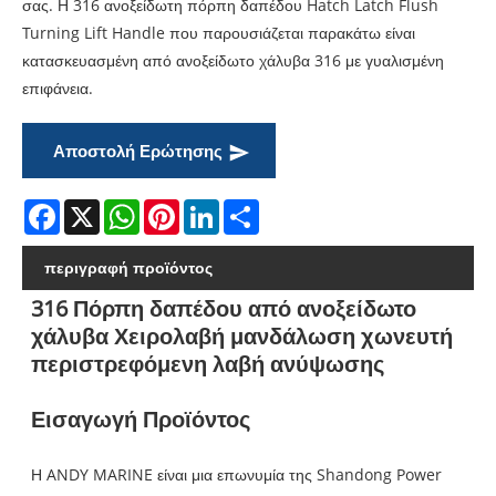
σας. Η 316 ανοξείδωτη πόρπη δαπέδου Hatch Latch Flush
Turning Lift Handle που παρουσιάζεται παρακάτω είναι
κατασκευασμένη από ανοξείδωτο χάλυβα 316 με γυαλισμένη
επιφάνεια.
Αποστολή Ερώτησης
Facebook
X
WhatsApp
Pinterest
LinkedIn
Share
περιγραφή προϊόντος
316 Πόρπη δαπέδου από ανοξείδωτο
χάλυβα Χειρολαβή μανδάλωση χωνευτή
περιστρεφόμενη λαβή ανύψωσης
Εισαγωγή Προϊόντος
Η ANDY MARINE είναι μια επωνυμία της Shandong Power