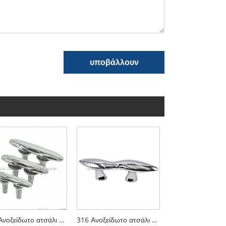
υποβάλλουν
316 Ανοξείδωτο ατσάλι Marine Heavy Pop up κουφέτα
316 Ανοξείδωτο ατσάλι Marine Boat S Style Cleat