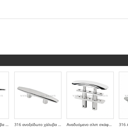
316 ανοξείδωτο χάλυβα θαλάσσιο βαρέως δάνεια
316 ανοξείδωτο χάλυβα ανοικτή ανοικτή βάση Marine Cleat
Αναδυόμενο σλιπ σκάφους 316L από ανοξείδωτο ατσάλι