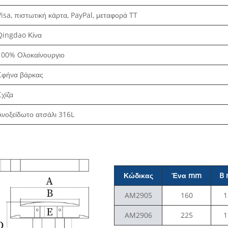
Visa, πιστωτική κάρτα, PayPal, μεταφορά TT
Qingdao Κίνα
100% Ολοκαίνουργιο
Σφήνα βάρκας
Σχίζα
Ανοξείδωτο ατσάλι 316L
Κώδικας
Ένα mm
B
AM2905
160
1
AM2906
225
1