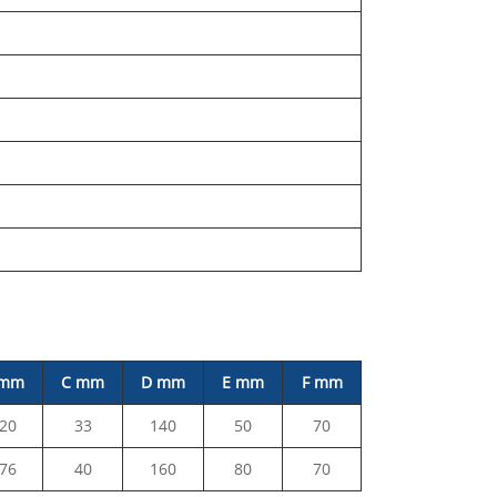
 mm
C mm
D mm
E mm
F mm
20
33
140
50
70
76
40
160
80
70