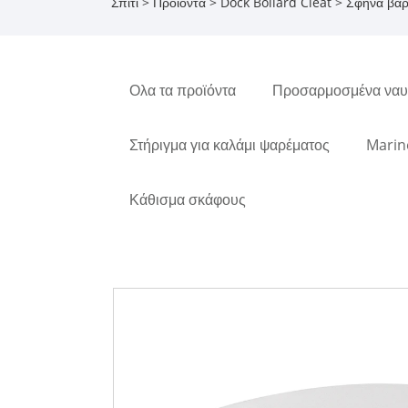
Σπίτι
>
Προϊόντα
>
Dock Bollard Cleat
>
Σφήνα βά
Ολα τα προϊόντα
Προσαρμοσμένα ναυτ
Στήριγμα για καλάμι ψαρέματος
Marin
Κάθισμα σκάφους