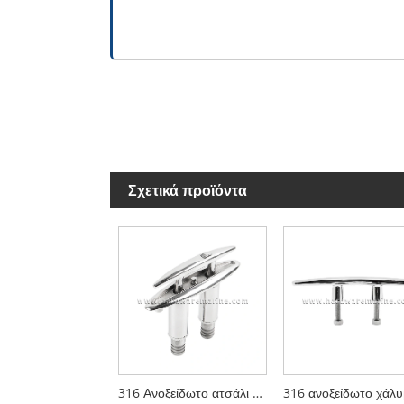
Σχετικά προϊόντα
316 Ανοξείδωτο ατσάλι Marine Boat Auto Pop Up Cleat