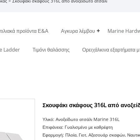
ρκας
> Σκουφάκι σκάφους 316L από ανοξείδωτο ατσάλι
ιλιακά προϊόντα Ε&Α
Αγκυρα λέμβου
Marine Hard
e Ladder
Τιμόνι θαλάσσης
Ορειχάλκινα εξαρτήματα 
Σκουφάκι σκάφους 316L από ανοξεί
Υλικό: Ανοξείδωτο ατσάλι Marine 316L
Επιφάνεια: Γυαλισμένο με καθρέφτη
Εφαρμογή: Πλοία, Γιοτ, Αξεσουάρ σκαφών, Ναυτικ