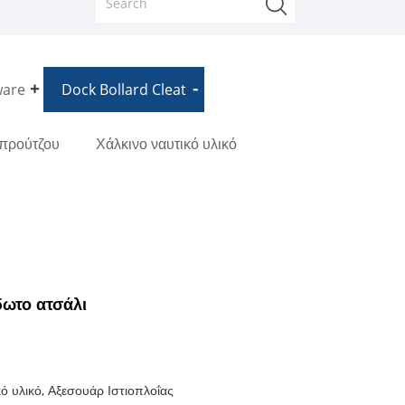
ware
Dock Bollard Cleat
μπρούτζου
Χάλκινο ναυτικό υλικό
δωτο ατσάλι
ό υλικό, Αξεσουάρ Ιστιοπλοΐας