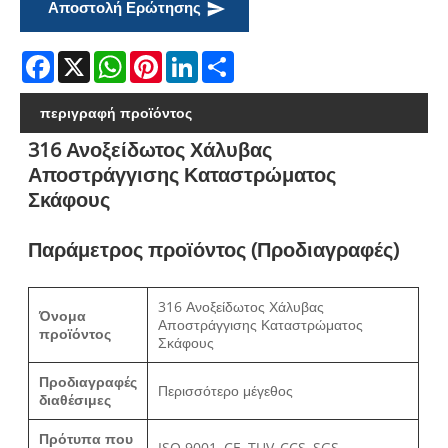
Αποστολή Ερώτησης
Facebook
X
WhatsApp
Pinterest
LinkedIn
Share
περιγραφή προϊόντος
316 Ανοξείδωτος Χάλυβας
Αποστράγγισης Καταστρώματος
Σκάφους
Παράμετρος προϊόντος (Προδιαγραφές)
316 Ανοξείδωτος Χάλυβας
Όνομα
Αποστράγγισης Καταστρώματος
προϊόντος
Σκάφους
Προδιαγραφές
Περισσότερο μέγεθος
διαθέσιμες
Πρότυπα που
ISO 9001, CE, TUV, CCS, SGS.