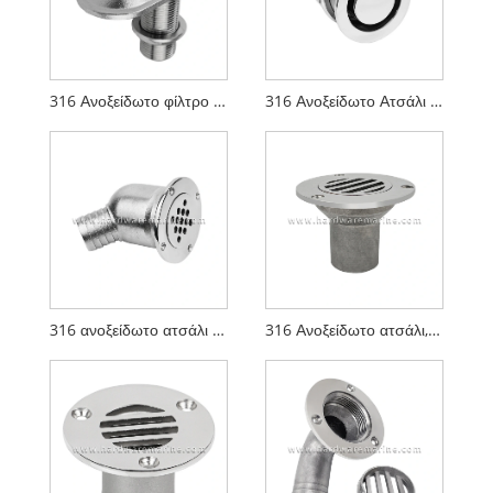
316 Ανοξείδωτο φίλτρο θαλάσσιας εισαγωγής
316 Ανοξείδωτο Ατσάλι Marine Tank Avent
316 ανοξείδωτο ατσάλι Marine Deck Drain Scupper with Ball
316 Ανοξείδωτο ατσάλι, αφαιρούμενο αποστράγγιση θαλάσσιου καταστρώματος