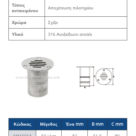
Τύπος
Αποχέτευση πιλοτηρίου
αντικειμένου
Χρώμα
Σχίζα
Υλικό
316 Ανοξείδωτο ατσάλι
Κώδικας
Μέγεθος
Ένα mm
B mm
C mm
AM1601A
50 χλστ
82
51.5
80