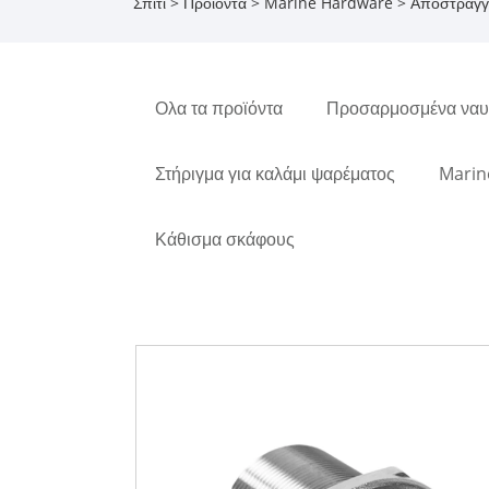
Σπίτι
>
Προϊόντα
>
Marine Hardware
>
Αποστράγγι
Ολα τα προϊόντα
Προσαρμοσμένα ναυτ
Στήριγμα για καλάμι ψαρέματος
Marin
Κάθισμα σκάφους