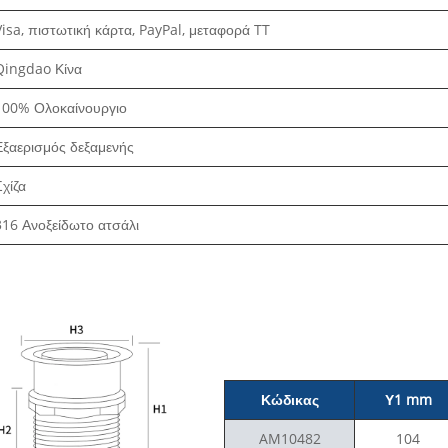
Visa, πιστωτική κάρτα, PayPal, μεταφορά TT
Qingdao Κίνα
100% Ολοκαίνουργιο
Εξαερισμός δεξαμενής
Σχίζα
316 Ανοξείδωτο ατσάλι
Κώδικας
Υ1 mm
AM10482
104