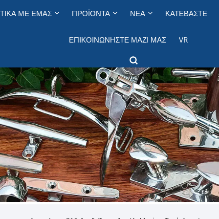
ΤΙΚΆ ΜΕ ΕΜΆΣ
ΠΡΟΪΌΝΤΑ
ΝΈΑ
ΚΑΤΕΒΆΣΤΕ
ΕΠΙΚΟΙΝΩΝΉΣΤΕ ΜΑΖΊ ΜΑΣ
VR