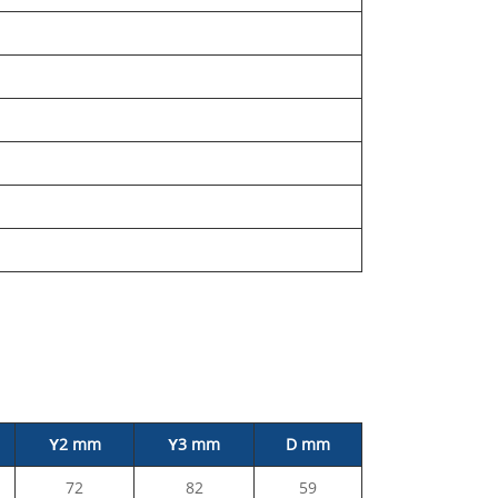
Υ2 mm
Υ3 mm
D mm
72
82
59