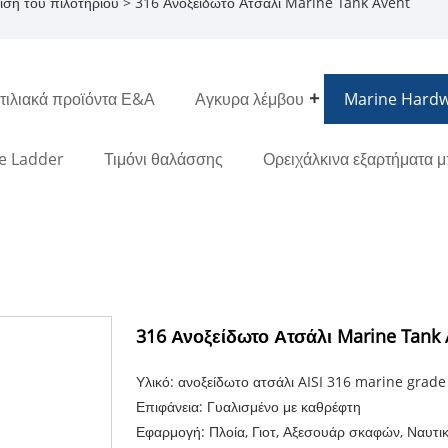
ση του πιλοτηρίου
> 316 Ανοξείδωτο Ατσάλι Marine Tank Avent
ιλιακά προϊόντα Ε&Α
Αγκυρα λέμβου
Marine Hard
e Ladder
Τιμόνι θαλάσσης
Ορειχάλκινα εξαρτήματα 
316 Ανοξείδωτο Ατσάλι Marine Tank 
Υλικό: ανοξείδωτο ατσάλι AISI 316 marine grade
Επιφάνεια: Γυαλισμένο με καθρέφτη
Εφαρμογή: Πλοία, Γιοτ, Αξεσουάρ σκαφών, Ναυτικ