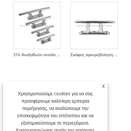
316 Ανοξείδωτο ατσάλι Light Duty Dock Bollard Cleat
Σκάφος αγκυροβόληση Cleat Bollard 316 από ανοξείδωτο ατσάλι Dock Bollard Claw Bollard
X
Χρησιμοποιούμε cookies για να σας
προσφέρουμε καλύτερη εμπειρία
περιήγησης, να αναλύσουμε την
επισκεψιμότητα του ιστότοπου και να
εξατομικεύσουμε το περιεχόμενο.
Χρησιμοποιώντας αυτόν τον ιστότοπο,