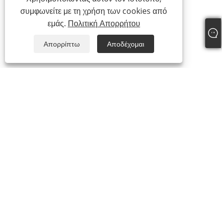
συμφωνείτε με τη χρήση των cookies από
εμάς.
Πολιτική Απορρήτου
Απορρίπτω
Αποδέχομαι
+86-15865772126
andy@hardwaremarine.com
Πνευματικά δικαιώματα © 2023 Shandong Power Industry and Trade
Co., Ltd. Με την επιφύλαξη παντός δικαιώματος.