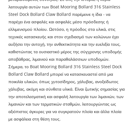
λειτουργία αυτών των Boat Mooring Bollard 316 Stainless
Steel Dock Bollard Claw Bollard παρέμεινε η ίδια - να
παρέχει ένα ασφαλές και ασφαλές μέσο πρόσδεσης ή
ελλιμενισμού πλοίου. Ωστόσο, η πρόοδος στα υλικά, στις
τεχνικές κατασκευής και στον σχεδιασμό των κολώνων έχει
αυξήσει την αντοχή, την ανθεκτικότητα και την ευελιξία τους,
καθιστώντας τα ουσιαστικό μέρος της σύγχρονης υποδομής
αποβάθρας, λιμανιού και παραθαλάσσιων υποδομών.
Σήμερα, το Boat Mooring Bollard 316 Stainless Steel Dock
Bollard Claw Bollard μπορεί να κατασκευαστεί από μια
ποικιλία υλικών, όπως χυτοσίδηρος, χάλυβας, ανοξείδωτος
χάλυβας, ακόμη και σύνθετα υλικά. Είναι ζωτικής σημασίας για
την αποτελεσματική και ασφαλή λειτουργία των λιμανιών, των
λιμανιών και των τερματικών σταθμών, λειτουργώντας ως
αξιόπιστες άγκυρες για να συγκρατούν πλοία και άλλα πλοία
με ασφάλεια στη θέση τους.