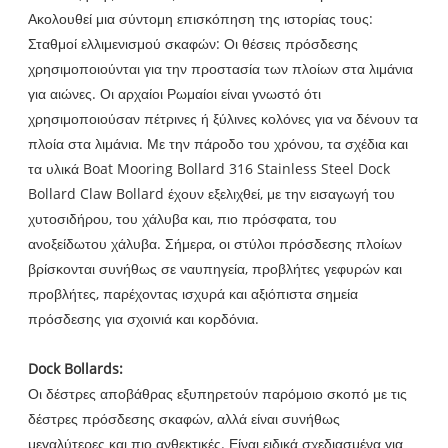
Ακολουθεί μια σύντομη επισκόπηση της ιστορίας τους:
Σταθμοί ελλιμενισμού σκαφών: Οι θέσεις πρόσδεσης
χρησιμοποιούνται για την προστασία των πλοίων στα λιμάνια
για αιώνες. Οι αρχαίοι Ρωμαίοι είναι γνωστό ότι
χρησιμοποιούσαν πέτρινες ή ξύλινες κολόνες για να δένουν τα
πλοία στα λιμάνια. Με την πάροδο του χρόνου, τα σχέδια και
τα υλικά Boat Mooring Bollard 316 Stainless Steel Dock
Bollard Claw Bollard έχουν εξελιχθεί, με την εισαγωγή του
χυτοσιδήρου, του χάλυβα και, πιο πρόσφατα, του
ανοξείδωτου χάλυβα. Σήμερα, οι στύλοι πρόσδεσης πλοίων
βρίσκονται συνήθως σε ναυπηγεία, προβλήτες γεφυρών και
προβλήτες, παρέχοντας ισχυρά και αξιόπιστα σημεία
πρόσδεσης για σχοινιά και κορδόνια.
Dock Bollards:
Οι δέστρες αποβάθρας εξυπηρετούν παρόμοιο σκοπό με τις
δέστρες πρόσδεσης σκαφών, αλλά είναι συνήθως
μεγαλύτερες και πιο ανθεκτικές. Είναι ειδικά σχεδιασμένα για