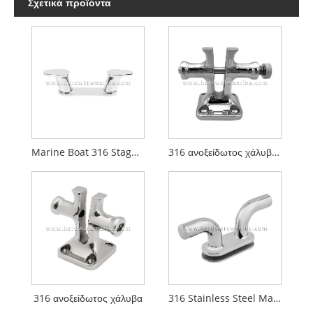
Σχετικά προϊόντα
Marine Boat 316 Staghorn Bollard από ανοξείδωτο ατσάλι
316 ανοξείδωτος χάλυβα θαλάσσιο bollard με καρφίτσα
316 ανοξείδωτος χάλυβα
316 Stainless Steel Marine Mooring Bollard