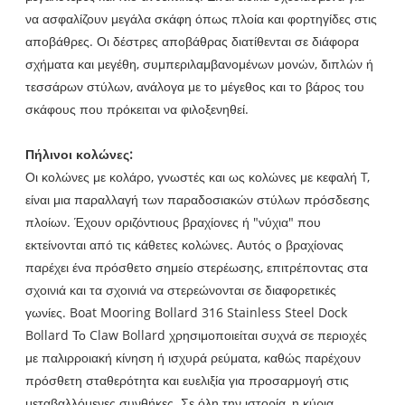
να ασφαλίζουν μεγάλα σκάφη όπως πλοία και φορτηγίδες στις
αποβάθρες. Οι δέστρες αποβάθρας διατίθενται σε διάφορα
σχήματα και μεγέθη, συμπεριλαμβανομένων μονών, διπλών ή
τεσσάρων στύλων, ανάλογα με το μέγεθος και το βάρος του
σκάφους που πρόκειται να φιλοξενηθεί.
Πήλινοι κολώνες:
Οι κολώνες με κολάρο, γνωστές και ως κολώνες με κεφαλή T,
είναι μια παραλλαγή των παραδοσιακών στύλων πρόσδεσης
πλοίων. Έχουν οριζόντιους βραχίονες ή "νύχια" που
εκτείνονται από τις κάθετες κολώνες. Αυτός ο βραχίονας
παρέχει ένα πρόσθετο σημείο στερέωσης, επιτρέποντας στα
σχοινιά και τα σχοινιά να στερεώνονται σε διαφορετικές
γωνίες. Boat Mooring Bollard 316 Stainless Steel Dock
Bollard Το Claw Bollard χρησιμοποιείται συχνά σε περιοχές
με παλιρροιακή κίνηση ή ισχυρά ρεύματα, καθώς παρέχουν
πρόσθετη σταθερότητα και ευελιξία για προσαρμογή στις
μεταβαλλόμενες συνθήκες. Σε όλη την ιστορία, η κύρια