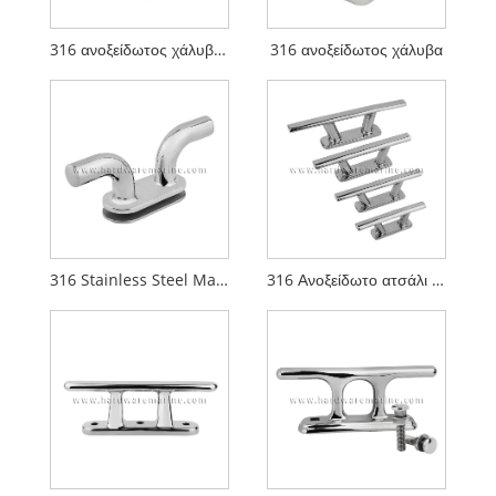
316 ανοξείδωτος χάλυβα θαλάσσιο bollard με καρφίτσα
316 ανοξείδωτος χάλυβα
316 Stainless Steel Marine Mooring Bollard
316 Ανοξείδωτο ατσάλι Light Duty Dock Bollard Cleat