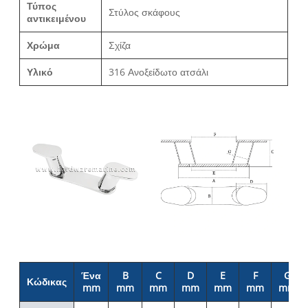
Τύπος
Στύλος σκάφους
αντικειμένου
Χρώμα
Σχίζα
Υλικό
316 Ανοξείδωτο ατσάλι
Ένα
B
C
D
E
F
G
Κώδικας
mm
mm
mm
mm
mm
mm
mm